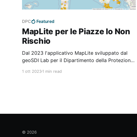
DPC
Featured
MapLite per le Piazze Io Non
Rischio
Dal 2023 l'applicativo MapLite sviluppato dal
geoSDI Lab per il Dipartimento della Protezione
Civile è stato adottato come strumento ufficiale
1 ott 2023
1 min read
per la pubblicazione delle mappe divulgative Io
Non Rischio.
© 2026